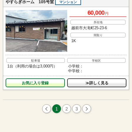
やすらぎホーム 105号室
マンション
60,000
円
所在地
越前市大滝町25-23-6
間取り
1K
駐車場
学校区
1台（利用の場合は3,000円）
小学校：
中学校：
お気に入り
≫詳しく見る
1
2
3