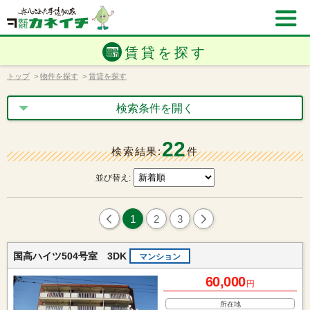
賃貸を探す
トップ
>
物件を探す
>
賃貸を探す
検索条件を開く
22
検索結果:
件
並び替え:
1
2
3
国高ハイツ504号室 3DK
マンション
60,000
円
所在地