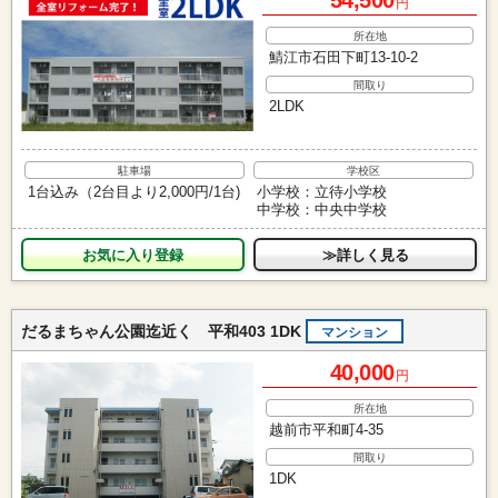
円
所在地
鯖江市石田下町13-10-2
間取り
2LDK
駐車場
学校区
1台込み（2台目より2,000円/1台)
小学校：立待小学校
中学校：中央中学校
お気に入り
≫詳しく見る
だるまちゃん公園迄近く 平和403 1DK
マンション
40,000
円
所在地
越前市平和町4-35
間取り
1DK