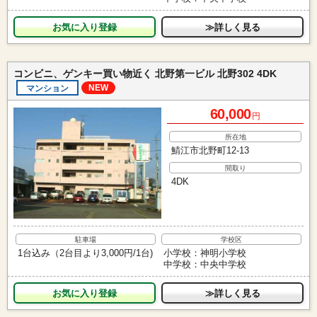
お気に入り
≫詳しく見る
コンビニ、ゲンキー買い物近く 北野第一ビル 北野302 4DK
NEW
マンション
60,000
円
所在地
鯖江市北野町12-13
間取り
4DK
駐車場
学校区
1台込み（2台目より3,000円/1台)
小学校：神明小学校
中学校：中央中学校
お気に入り
≫詳しく見る