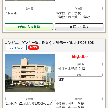
駐車場
学校区
1台込み
小学校：西小学校
中学校：武生第二中学校
お気に入り
≫詳しく見る
コンビニ、ゲンキー買い物近く 北野第一ビル 北野203 3DK
NEW
マンション
55,000
円
所在地
鯖江市北野町12-13
間取り
3DK
駐車場
学校区
1台込み（2台目より3,000円/1台)
小学校：神明小学校
中学校：中央中学校