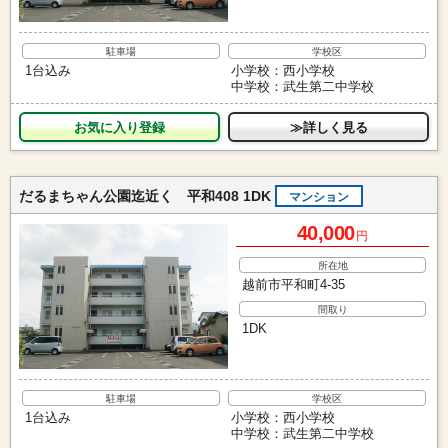
駐車場
学校区
1台込み
小学校：西小学校
中学校：武生第二中学校
お気に入り
≫詳しく見る
だるまちゃん公園迄近く 平和408 1DK
マンション
40,000
円
所在地
越前市平和町4-35
間取り
1DK
駐車場
学校区
1台込み
小学校：西小学校
中学校：武生第二中学校