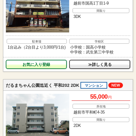
越前市国高1丁目1-9
間取り
3DK
駐車場
学校区
1台込み（2台目より3,000円/1台)
小学校：国高小学校
中学校：武生第三中学校
お気に入り
≫詳しく見る
だるまちゃん公園迄近く 平和202 2DK
NEW
マンション
55,000
円
所在地
越前市平和町4-35
間取り
2DK