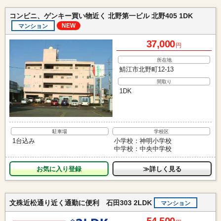
コンビニ、ゲンキー買い物近く 北野第一ビル 北野405 1DK
NEW
マンション
37,000
円
所在地
鯖江市北野町12-13
間取り
1DK
駐車場
学校区
1台込み
小学校：神明小学校
中学校：中央中学校
お気に入り
≫詳しく見る
文殊近松通り近く通勤に便利 石田303 2LDK
マンション
54,500