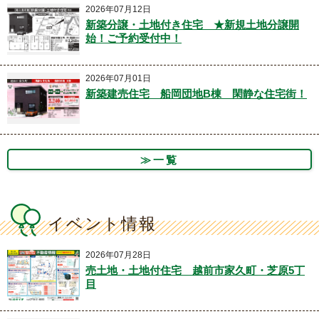
2026年07月12日
新築分譲・土地付き住宅 ★新規土地分譲開
始！ご予約受付中！
2026年07月01日
新築建売住宅 船岡団地B棟 閑静な住宅街！
≫一覧
イベント情報
2026年07月28日
売土地・土地付住宅 越前市家久町・芝原5丁
目