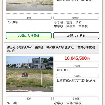
面積
学校区
75.39坪
小学校：吉野小学校
中学校：武生第一中学校
お気に入り
≫詳しく見る
夢かなう街家久No6 南向き 福武線 家久駅 徒歩5分 吉野小学校 徒
歩7分
10,045,590
円
坪単価
103,000円
所在地
越前市家久町73字23-1の内他
面積
学校区
97.53坪
小学校：吉野小学校