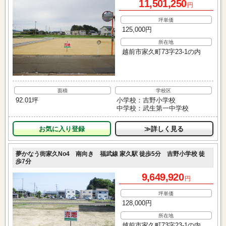
11,501,250
円
坪単価
125,000円
所在地
越前市家久町73字23-1の内
面積
学校区
92.01坪
小学校：吉野小学校
中学校：武生第一中学校
お気に入り
≫詳しく見る
夢かなう街家久No4 南向き 福武線 家久駅 徒歩5分 吉野小学校 徒
歩7分
9,649,920
円
坪単価
128,000円
所在地
越前市家久町73字23-1の内