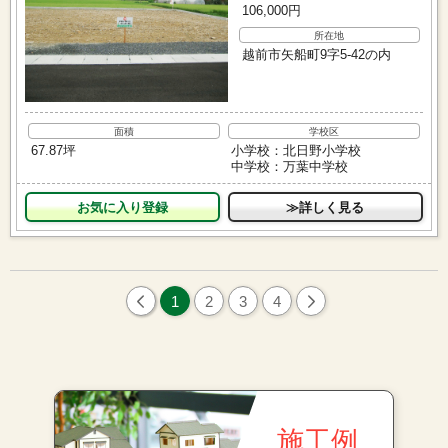
106,000円
所在地
越前市矢船町9字5-42の内
面積
学校区
67.87坪
小学校：北日野小学校
中学校：万葉中学校
お気に入り
≫詳しく見る
1
2
3
4
施工例