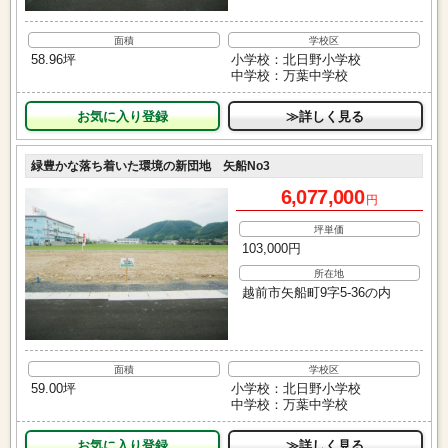
面積
学校区
58.96坪
小学校：北日野小学校
中学校：万葉中学校
お気に入り
≫詳しく見る
緑豊かな落ち着いた環境の新団地 矢船No3
6,077,000
円
坪単価
103,000円
所在地
越前市矢船町9字5-36の内
面積
学校区
59.00坪
小学校：北日野小学校
中学校：万葉中学校
お気に入り
≫詳しく見る