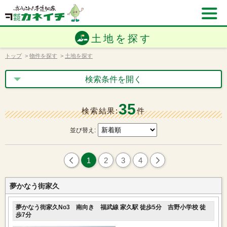
土地を探す
トップ
>
物件を探す
>
土地を探す
検索条件を開く
35
検索結果:
件
並び替え:
1
2
3
4
夢かなう街家久
夢かなう街家久No3 南向き 福武線 家久駅 徒歩5分 吉野小学校 徒
歩7分