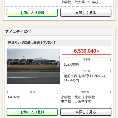
中学校：武生第一中学校
お気に入り
≫詳しく見る
アメニティ武生
県道沿いで店舗に最適！アﾒ武4-7
6,530,040
円
坪単価
102,000円
所在地
越前市西尾町8字11-36の内、
11-34の内
面積
学校区
64.02坪
小学校：北新庄小学校
中学校：万葉中学校
お気に入り
≫詳しく見る