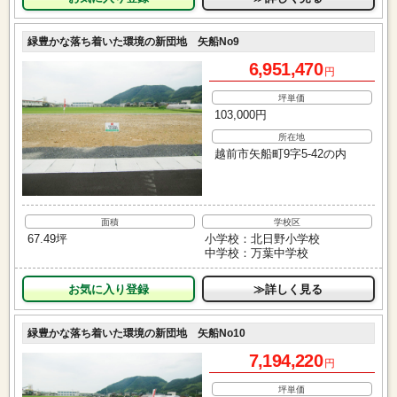
緑豊かな落ち着いた環境の新団地 矢船No9
6,951,470
円
坪単価
103,000円
所在地
越前市矢船町9字5-42の内
面積
学校区
67.49坪
小学校：北日野小学校
中学校：万葉中学校
お気に入り
≫詳しく見る
緑豊かな落ち着いた環境の新団地 矢船No10
7,194,220
円
坪単価