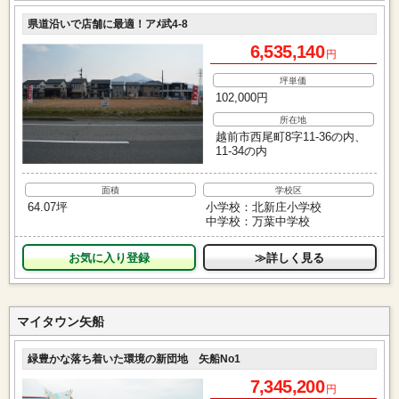
県道沿いで店舗に最適！アﾒ武4-8
6,535,140
円
坪単価
102,000円
所在地
越前市西尾町8字11-36の内、
11-34の内
面積
学校区
64.07坪
小学校：北新庄小学校
中学校：万葉中学校
お気に入り
≫詳しく見る
マイタウン矢船
緑豊かな落ち着いた環境の新団地 矢船No1
7,345,200
円