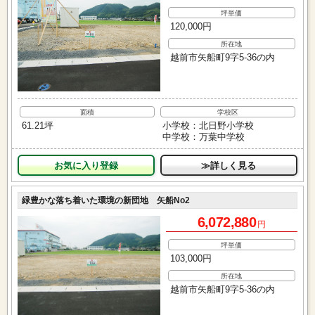
坪単価
120,000円
所在地
越前市矢船町9字5-36の内
面積
学校区
61.21坪
小学校：北日野小学校
中学校：万葉中学校
お気に入り
≫詳しく見る
緑豊かな落ち着いた環境の新団地 矢船No2
6,072,880
円
坪単価
103,000円
所在地
越前市矢船町9字5-36の内